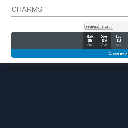
CHARMS
Sáb
Dom
Seg
08
09
10
Ago
Ago
Ago
Clique no p