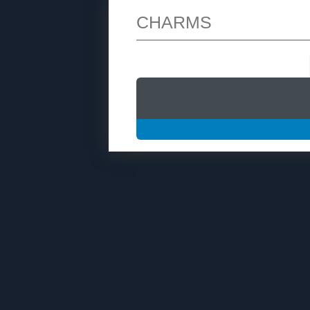
CHARMS