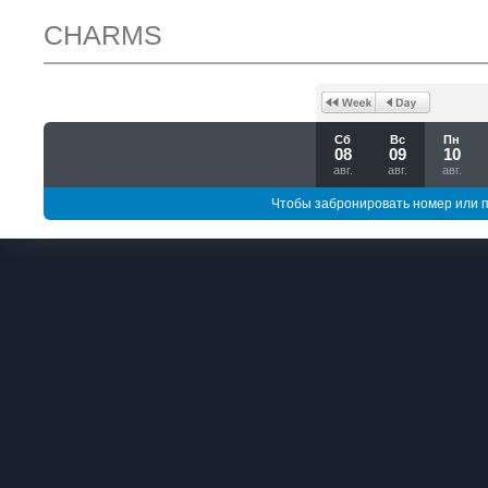
CHARMS
Сб
Вс
Пн
08
09
10
авг.
авг.
авг.
Чтобы забронировать номер или 