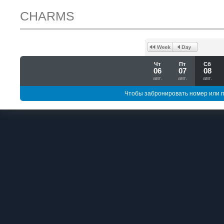
CHARMS
Чт
Пт
Сб
06
07
08
авг.
авг.
авг.
Чтобы забронировать номер или 