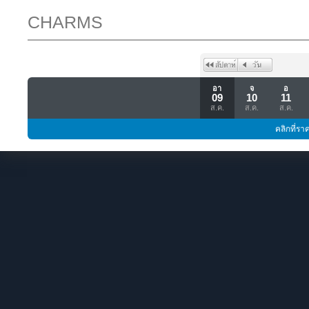
CHARMS
อา
จ
อ
09
10
11
ส.ค.
ส.ค.
ส.ค.
คลิกที่รา