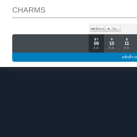
CHARMS
อา
จ
อ
09
10
11
ส.ค.
ส.ค.
ส.ค.
คลิกที่รา