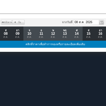
จากวันที่
ส
อา
จ
อ
พ
พฤ
ศ
ส
อา
08
09
10
11
12
13
14
15
16
ส.ค.
ส.ค.
ส.ค.
ส.ค.
ส.ค.
ส.ค.
ส.ค.
ส.ค.
ส.ค.
คลิกที่ราคาเพื่อทำการจองหรือรายละเอียดเพิ่มเติม