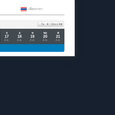
เลือกภาษา
จ
อ
พ
พฤ
ศ
17
18
19
20
21
ส.ค.
ส.ค.
ส.ค.
ส.ค.
ส.ค.