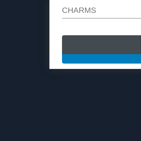
CHARMS