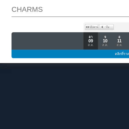
CHARMS
อา
จ
อ
09
10
11
ส.ค.
ส.ค.
ส.ค.
คลิกที่รา