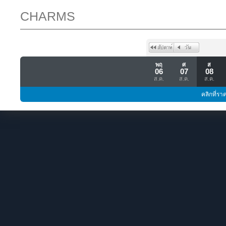
CHARMS
พฤ
ศ
ส
06
07
08
ส.ค.
ส.ค.
ส.ค.
คลิกที่รา