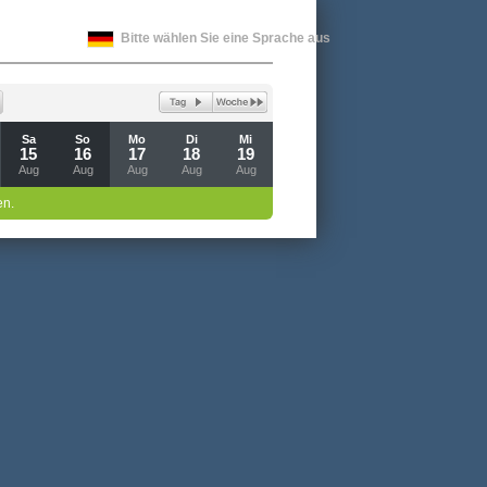
Bitte wählen Sie eine Sprache aus
Sa
So
Mo
Di
Mi
15
16
17
18
19
Aug
Aug
Aug
Aug
Aug
en.