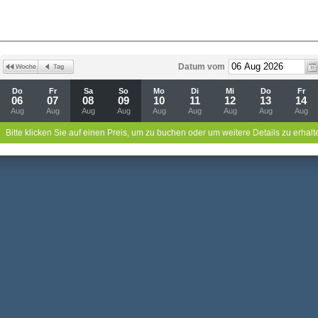
Datum vom
Do
Fr
Sa
So
Mo
Di
Mi
Do
Fr
06
07
08
09
10
11
12
13
14
Aug
Aug
Aug
Aug
Aug
Aug
Aug
Aug
Aug
Bitte klicken Sie auf einen Preis, um zu buchen oder um weitere Details zu erhalt