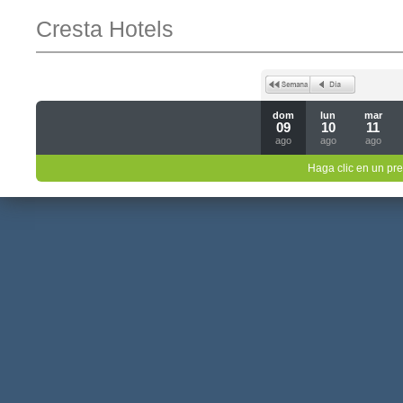
Cresta Hotels
dom
lun
mar
09
10
11
ago
ago
ago
Haga clic en un pre