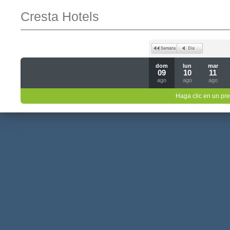
Cresta Hotels
dom
lun
mar
09
10
11
ago
ago
ago
Haga clic en un pre