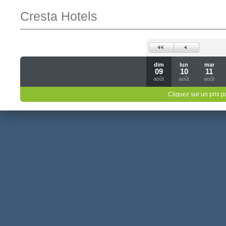
Cresta Hotels
dim
lun
mar
09
10
11
août
août
août
Cliquez sur un prix 