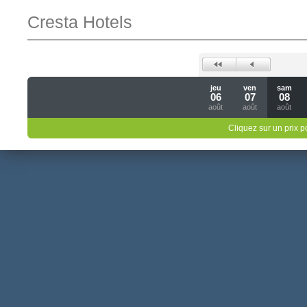
Cresta Hotels
jeu
ven
sam
06
07
08
août
août
août
Cliquez sur un prix 