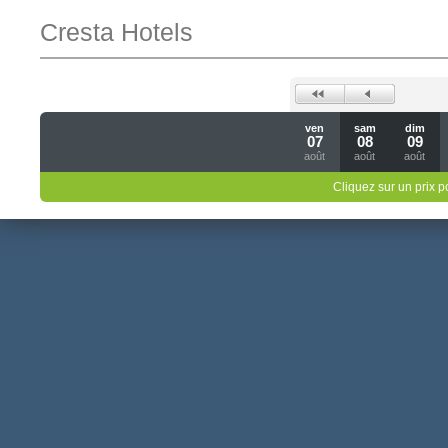
Cresta Hotels
ven
sam
dim
07
08
09
août
août
août
Cliquez sur un prix 