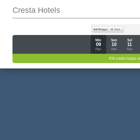
Cresta Hotels
Min
Sen
Sel
09
10
11
Agu
Agu
Agu
Klik pada harga un