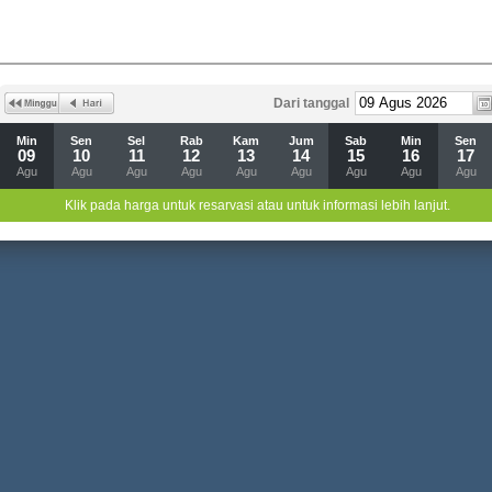
Dari tanggal
Min
Sen
Sel
Rab
Kam
Jum
Sab
Min
Sen
09
10
11
12
13
14
15
16
17
Agu
Agu
Agu
Agu
Agu
Agu
Agu
Agu
Agu
Klik pada harga untuk resarvasi atau untuk informasi lebih lanjut.