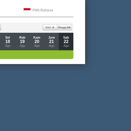
Pilih Bahasa
Sel
Rab
Kam
Jum
Sab
18
19
20
21
22
Agu
Agu
Agu
Agu
Agu