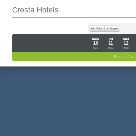
Cresta Hotels
mán
þri
mið
10
11
12
ágú
ágú
ágú
Smelltu á ver