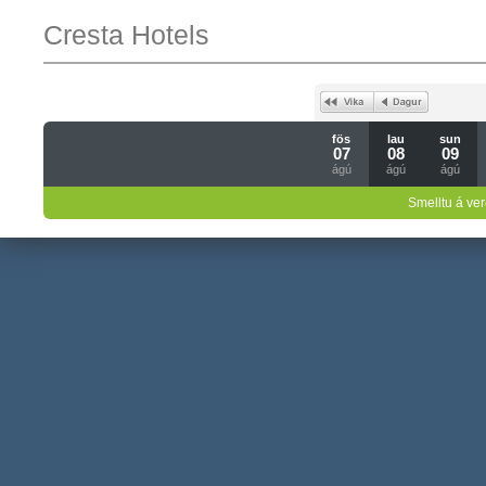
Cresta Hotels
fös
lau
sun
07
08
09
ágú
ágú
ágú
Smelltu á ver