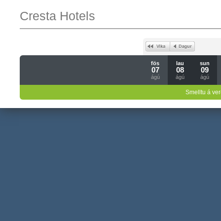
Cresta Hotels
fös
lau
sun
07
08
09
ágú
ágú
ágú
Smelltu á ver