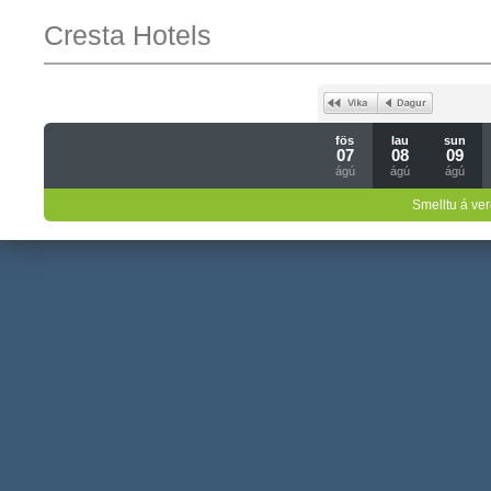
Cresta Hotels
fös
lau
sun
07
08
09
ágú
ágú
ágú
Smelltu á ver