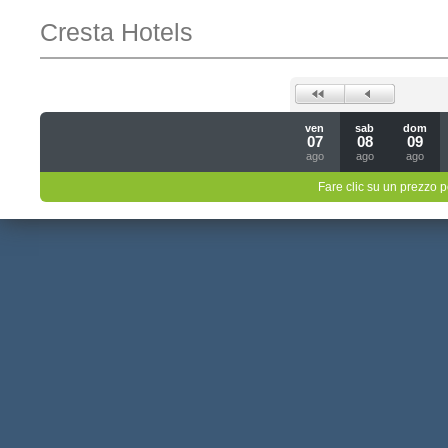
Cresta Hotels
ven
sab
dom
07
08
09
ago
ago
ago
Fare clic su un prezzo pe