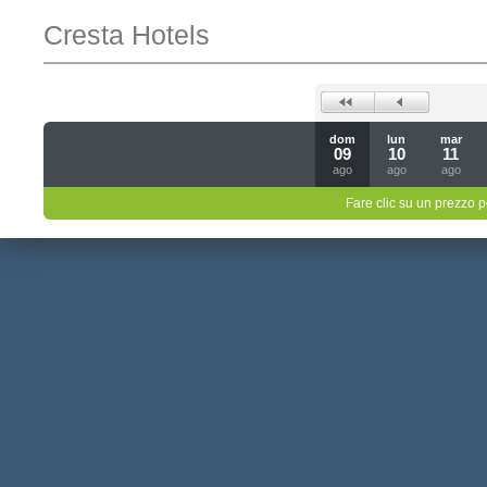
Cresta Hotels
dom
lun
mar
09
10
11
ago
ago
ago
Fare clic su un prezzo pe