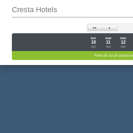
Cresta Hotels
lun
mar
mer
10
11
12
ago
ago
ago
Fare clic su un prezzo pe