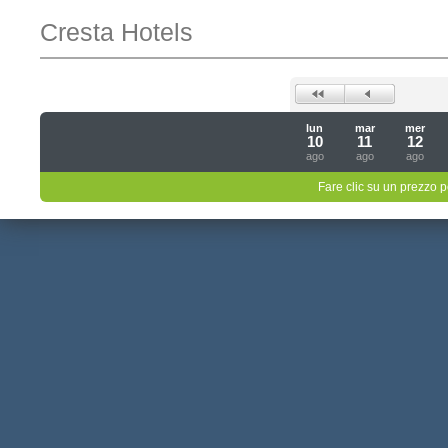
Cresta Hotels
lun
mar
mer
10
11
12
ago
ago
ago
Fare clic su un prezzo pe