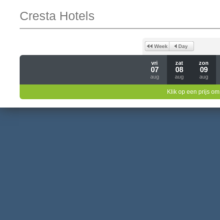
Cresta Hotels
vri
zat
zon
07
08
09
aug
aug
aug
Klik op een prijs om