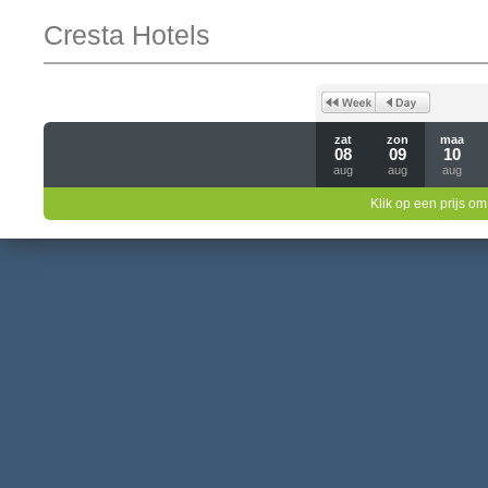
Cresta Hotels
zat
zon
maa
08
09
10
aug
aug
aug
Klik op een prijs om