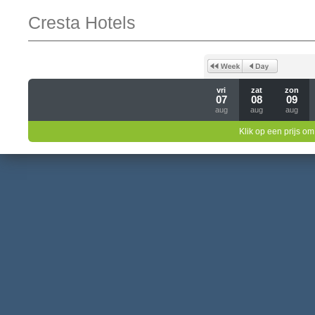
Cresta Hotels
vri
zat
zon
07
08
09
aug
aug
aug
Klik op een prijs om