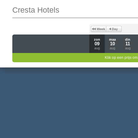
Cresta Hotels
zon
maa
din
09
10
11
aug
aug
aug
Klik op een prijs om