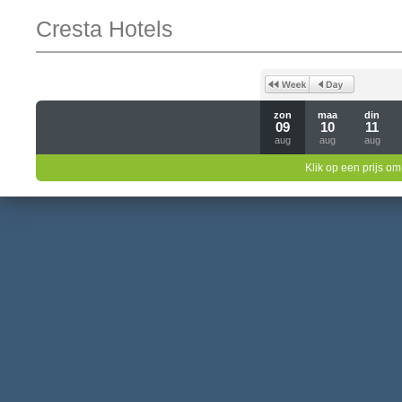
Cresta Hotels
zon
maa
din
09
10
11
aug
aug
aug
Klik op een prijs om