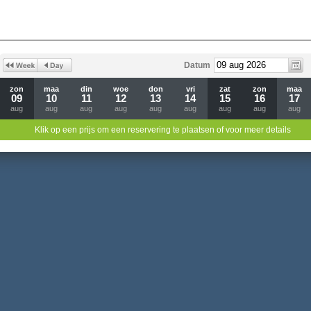
Datum
zon
maa
din
woe
don
vri
zat
zon
maa
09
10
11
12
13
14
15
16
17
aug
aug
aug
aug
aug
aug
aug
aug
aug
Klik op een prijs om een reservering te plaatsen of voor meer details