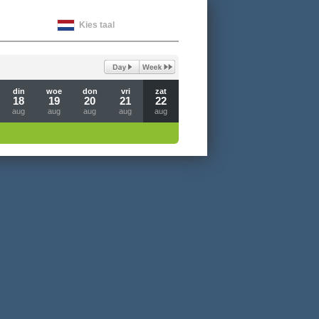
Kies taal
din
woe
don
vri
zat
18
19
20
21
22
aug
aug
aug
aug
aug