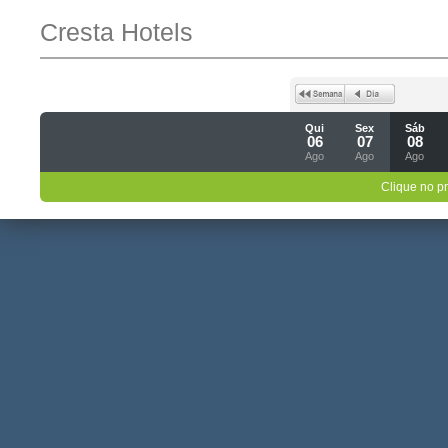
Cresta Hotels
Qui
Sex
Sáb
06
07
08
Ago
Ago
Ago
Clique no p