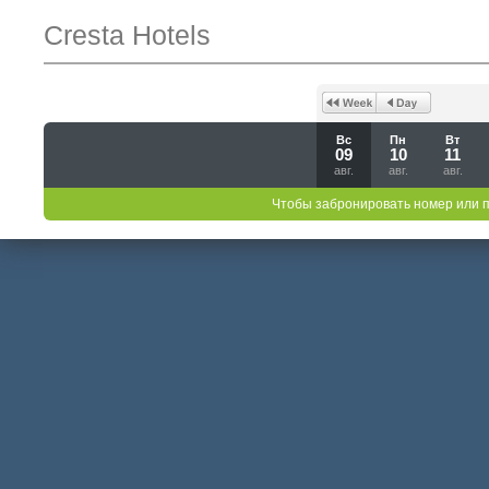
Cresta Hotels
Вс
Пн
Вт
09
10
11
авг.
авг.
авг.
Чтобы забронировать номер или 