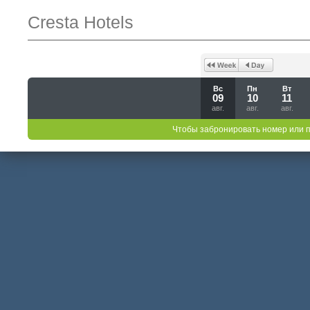
Cresta Hotels
Вс
Пн
Вт
09
10
11
авг.
авг.
авг.
Чтобы забронировать номер или 