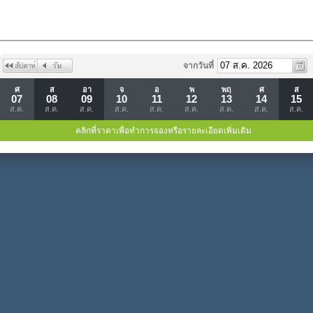
จากวันที่
ศ
ส
อา
จ
อ
พ
พฤ
ศ
ส
07
08
09
10
11
12
13
14
15
ส.ค.
ส.ค.
ส.ค.
ส.ค.
ส.ค.
ส.ค.
ส.ค.
ส.ค.
ส.ค.
คลิกที่ราคาเพื่อทำการจองหรือรายละเอียดเพิ่มเติม