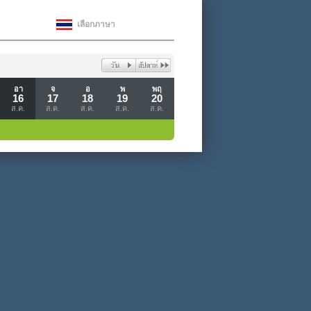
เลือกภาษา
อา
จ
อ
พ
พฤ
16
17
18
19
20
ส.ค.
ส.ค.
ส.ค.
ส.ค.
ส.ค.