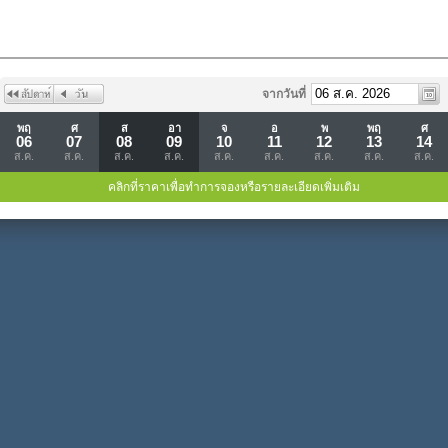
จากวันที่
พฤ
ศ
ส
อา
จ
อ
พ
พฤ
ศ
06
07
08
09
10
11
12
13
14
ส.ค.
ส.ค.
ส.ค.
ส.ค.
ส.ค.
ส.ค.
ส.ค.
ส.ค.
ส.ค.
คลิกที่ราคาเพื่อทำการจองหรือรายละเอียดเพิ่มเติม