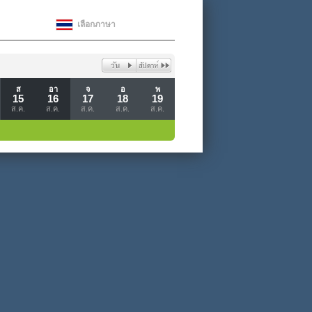
เลือกภาษา
ส
อา
จ
อ
พ
15
16
17
18
19
ส.ค.
ส.ค.
ส.ค.
ส.ค.
ส.ค.