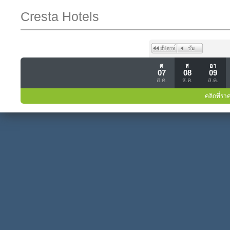
Cresta Hotels
ศ
ส
อา
07
08
09
ส.ค.
ส.ค.
ส.ค.
คลิกที่รา