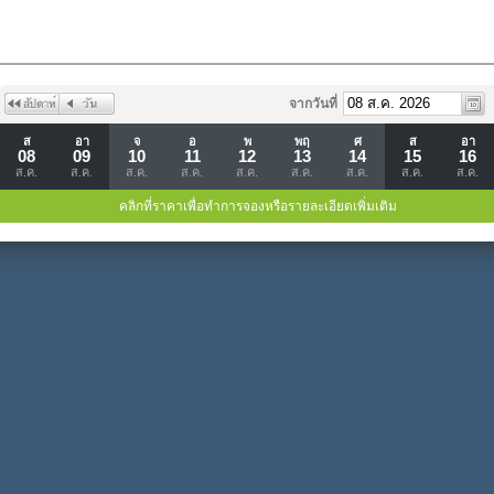
จากวันที่
ส
อา
จ
อ
พ
พฤ
ศ
ส
อา
08
09
10
11
12
13
14
15
16
ส.ค.
ส.ค.
ส.ค.
ส.ค.
ส.ค.
ส.ค.
ส.ค.
ส.ค.
ส.ค.
คลิกที่ราคาเพื่อทำการจองหรือรายละเอียดเพิ่มเติม