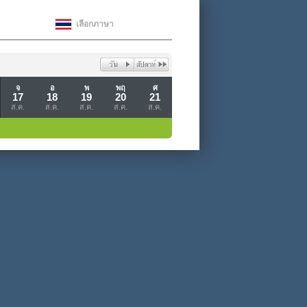
เลือกภาษา
จ
อ
พ
พฤ
ศ
17
18
19
20
21
ส.ค.
ส.ค.
ส.ค.
ส.ค.
ส.ค.