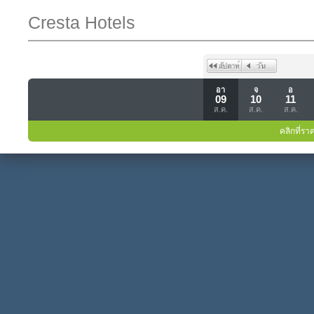
Cresta Hotels
อา
จ
อ
09
10
11
ส.ค.
ส.ค.
ส.ค.
คลิกที่รา