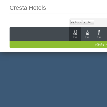
Cresta Hotels
อา
จ
อ
09
10
11
ส.ค.
ส.ค.
ส.ค.
คลิกที่รา