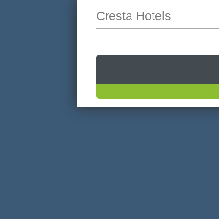
Cresta Hotels