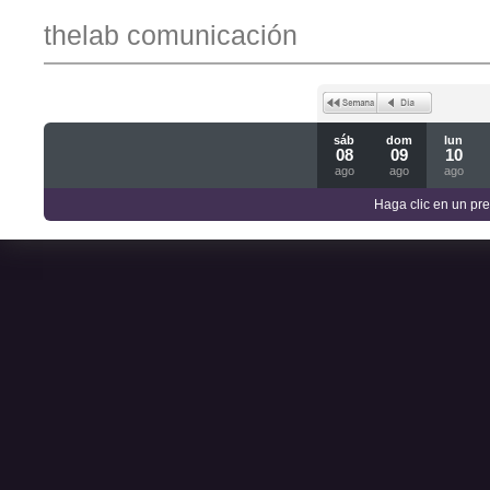
thelab comunicación
sáb
dom
lun
08
09
10
ago
ago
ago
Haga clic en un pre