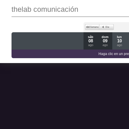
thelab comunicación
sáb
dom
lun
08
09
10
ago
ago
ago
Haga clic en un pre