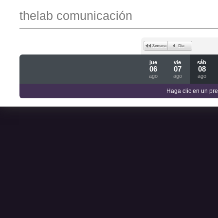
thelab comunicación
jue
vie
sáb
06
07
08
ago
ago
ago
Haga clic en un pre