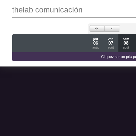
thelab comunicación
jeu
ven
sam
06
07
08
août
août
août
Cliquez sur un prix 