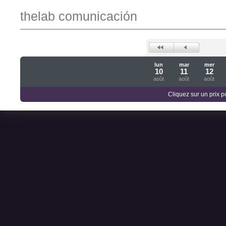
thelab comunicación
lun
mar
mer
10
11
12
août
août
août
Cliquez sur un prix 