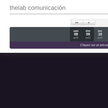
thelab comunicación
sam
dim
lun
08
09
10
août
août
août
Cliquez sur un prix 