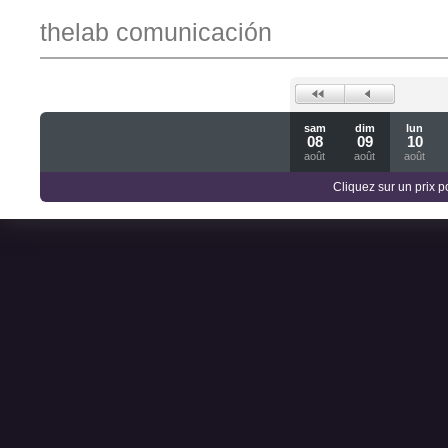
thelab comunicación
sam
dim
lun
08
09
10
août
août
août
Cliquez sur un prix 