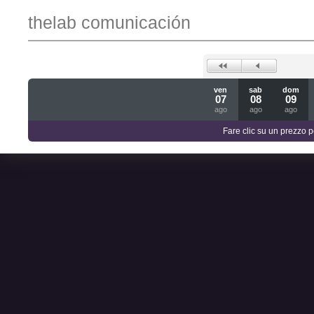
thelab comunicación
ven
sab
dom
07
08
09
ago
ago
ago
Fare clic su un prezzo pe