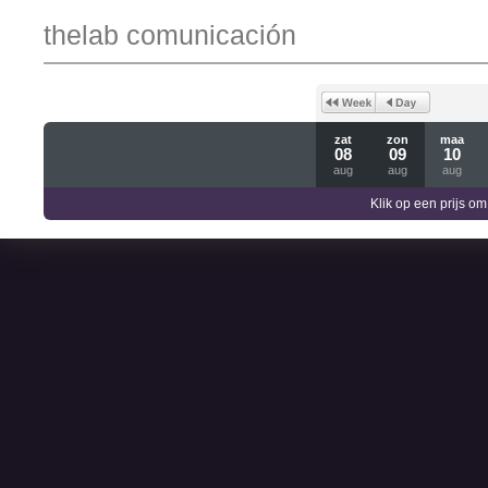
thelab comunicación
zat
zon
maa
08
09
10
aug
aug
aug
Klik op een prijs om